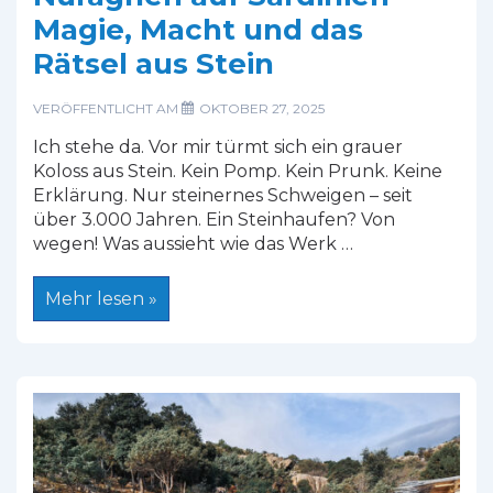
Magie, Macht und das
Rätsel aus Stein
VERÖFFENTLICHT AM
OKTOBER 27, 2025
Ich stehe da. Vor mir türmt sich ein grauer
Koloss aus Stein. Kein Pomp. Kein Prunk. Keine
Erklärung. Nur steinernes Schweigen – seit
über 3.000 Jahren. Ein Steinhaufen? Von
wegen! Was aussieht wie das Werk …
Nuraghen
Mehr lesen »
auf
Sardinien
–
Magie,
Macht
und
das
Rätsel
aus
Stein