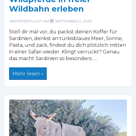
Wildbahn erleben
VERÖFFENTLICHT AM
SEPTEMBER 2, 2025
Stell dir mal vor, du packst deinen Koffer für
Sardinien, denkst an türkisblaues Meer, Sonne,
Pasta, und zack, findest du dich plötzlich mitten
in einer Safari wieder. Klingt verrückt? Genau
das macht Sardinien so besonders: …
Tiere
Mehr lesen »
auf
Sardinien:
Flamingos,
Mufflons
&
Wildpferde
in
freier
Wildbahn
erleben