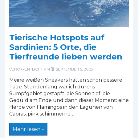
Tierische Hotspots auf
Sardinien: 5 Orte, die
Tierfreunde lieben werden
VERÖFFENTLICHT AM
SEPTEMBER 5, 2025
Meine weißen Sneakers hatten schon bessere
Tage. Stundenlang war ich durchs
Sumpfgebiet gestapft, die Sonne tief, die
Geduld am Ende und dann dieser Moment: eine
Herde von Flamingos in den Lagunen von
Cabras, pink schimmernd …
Tierische
Mehr lesen »
Hotspots
auf