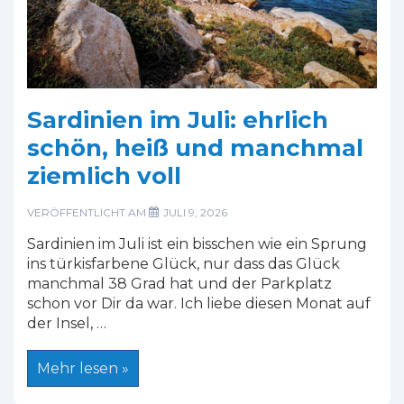
Sardinien im Juli: ehrlich
schön, heiß und manchmal
ziemlich voll
VERÖFFENTLICHT AM
JULI 9, 2026
Sardinien im Juli ist ein bisschen wie ein Sprung
ins türkisfarbene Glück, nur dass das Glück
manchmal 38 Grad hat und der Parkplatz
schon vor Dir da war. Ich liebe diesen Monat auf
der Insel, …
Sardinien
Mehr lesen »
im
Juli: