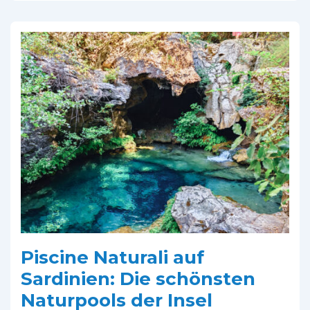
ehrlich
schön,
heiß
und
manchmal
ziemlich
voll
Piscine Naturali auf
Sardinien: Die schönsten
Naturpools der Insel