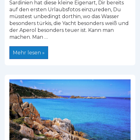
Sardinien hat diese kleine Eigenart, Dir bereits
auf den ersten Urlaubsfotos einzureden, Du
müsstest unbedingt dorthin, wo das Wasser
besonders türkis, die Yacht besonders weiß und
der Aperol besonders teuer ist. Kann man
machen. Man …
Ruhige
Mehr lesen »
Strände
auf
Sardinien:
6
besondere
Orte
für
Individualreisende