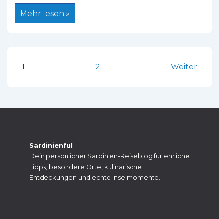
Jerzu:
Mehr lesen »
Sardiniens
Bergdorf
für
Genießer
und
Aktivurlauber
Seitennummerierung
1
2
Weiter
der
Beiträge
Sardinienful
Dein persönlicher Sardinien-Reiseblog für ehrliche
Tipps, besondere Orte, kulinarische
Entdeckungen und echte Inselmomente.