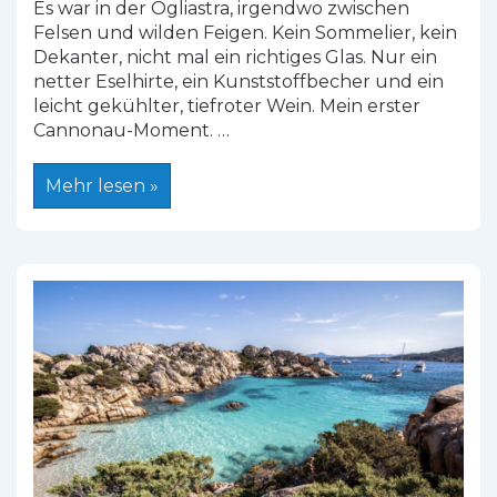
Es war in der Ogliastra, irgendwo zwischen
Felsen und wilden Feigen. Kein Sommelier, kein
Dekanter, nicht mal ein richtiges Glas. Nur ein
netter Eselhirte, ein Kunststoffbecher und ein
leicht gekühlter, tiefroter Wein. Mein erster
Cannonau-Moment. …
Meine
Mehr lesen »
wahre
Weinreise
auf
Sardinien
–
Zwischen
Reben,
Menschen
&
Mut
zur
Kante