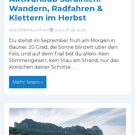
Wandern, Radfahren &
Klettern im Herbst
VERÖFFENTLICHT AM
AUGUST 26, 2025
Du stehst im September früh am Morgen in
Baunei. 20 Grad, die Sonne blinzelt über den
Fels, und auf dem Trail bist du allein. Kein
Stimmengewirr, kein Stau am Strand, nur das
Knirschen deiner Schritte. …
Aktivurlaub
Mehr lesen »
Sardinien:
Wandern,
Radfahren
&
Klettern
im
Herbst