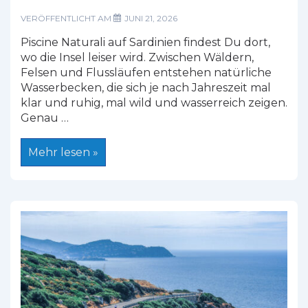
VERÖFFENTLICHT AM
JUNI 21, 2026
Piscine Naturali auf Sardinien findest Du dort,
wo die Insel leiser wird. Zwischen Wäldern,
Felsen und Flussläufen entstehen natürliche
Wasserbecken, die sich je nach Jahreszeit mal
klar und ruhig, mal wild und wasserreich zeigen.
Genau …
Piscine
Mehr lesen »
Naturali
auf
Sardinien:
Die
schönsten
Naturpools
der
Insel