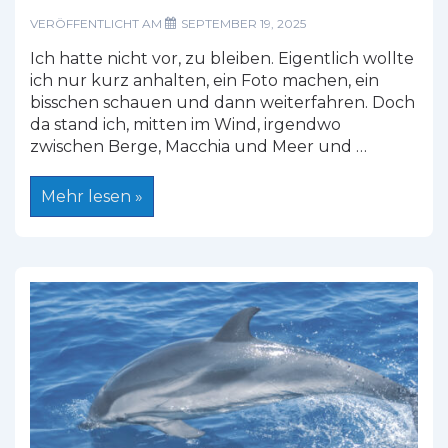
VERÖFFENTLICHT AM
SEPTEMBER 19, 2025
Ich hatte nicht vor, zu bleiben. Eigentlich wollte
ich nur kurz anhalten, ein Foto machen, ein
bisschen schauen und dann weiterfahren. Doch
da stand ich, mitten im Wind, irgendwo
zwischen Berge, Macchia und Meer und …
Meine
Mehr lesen »
liebsten
Aussichtspunkte
auf
Sardinien
–
und
was
ich
dort
gefühlt
habe