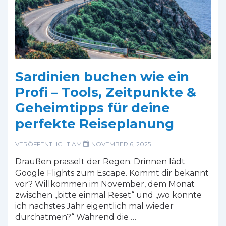
Sardinien buchen wie ein
Profi – Tools, Zeitpunkte &
Geheimtipps für deine
perfekte Reiseplanung
VERÖFFENTLICHT AM
NOVEMBER 6, 2025
Draußen prasselt der Regen. Drinnen lädt
Google Flights zum Escape. Kommt dir bekannt
vor? Willkommen im November, dem Monat
zwischen „bitte einmal Reset“ und „wo könnte
ich nächstes Jahr eigentlich mal wieder
durchatmen?“ Während die …