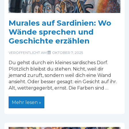
Murales auf Sardinien: Wo
Wände sprechen und
Geschichte erzählen
VERÖFFENTLICHT AM
OKTOBER 7, 2025
Du gehst durch ein kleines sardisches Dorf.
Plötzlich bleibst du stehen. Nicht, weil dir
jemand zuruft, sondern weil dich eine Wand
ansieht. Oder besser gesagt: ein Gesicht auf ihr.
Alt, wettergegerbt, ernst. Die Farben sind …
Murales
Mehr lesen »
auf
Sardinien:
Wo
Wände
sprechen
und