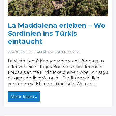
La Maddalena erleben – Wo
Sardinien ins Türkis
eintaucht
VERÖFFENTLICHT AM
SEPTEMBER 22, 2025
La Maddalena? Kennen viele vom Hörensagen
oder von einer Tages-Bootstour, bei der mehr
Fotos als echte Eindrücke bleiben. Aber ich sag’s
dir ganz ehrlich: Wenn du Sardinien wirklich
verstehen willst, dann führt kein Weg an …
La
Mehr lesen »
Maddalena
erleben
–
Wo