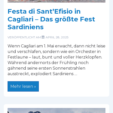
Festa di Sant’Efisio in
Cagliari – Das größte Fest
Sardiniens
VERÖFFENTLICHT AM
APRIL 28, 2025
Wenn Cagliari am 1. Mai erwacht, dann nicht leise
und verschlafen, sondern wie ein Orchester in
Festlaune – laut, bunt und voller Herzklopfen.
Während andernorts der Frühling noch
gähnend seine ersten Sonnenstrahlen
ausstreckt, explodiert Sardiniens …
Festa
Mehr lesen »
di
Sant’Efisio
in
Cagliari
–
Das