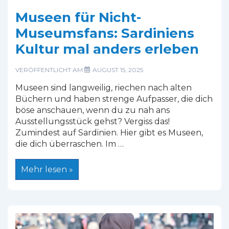
Museen für Nicht-
Museumsfans: Sardiniens
Kultur mal anders erleben
VERÖFFENTLICHT AM
AUGUST 15, 2025
Museen sind langweilig, riechen nach alten
Büchern und haben strenge Aufpasser, die dich
böse anschauen, wenn du zu nah ans
Ausstellungsstück gehst? Vergiss das!
Zumindest auf Sardinien. Hier gibt es Museen,
die dich überraschen. Im …
Museen
Mehr lesen »
für
Nicht-
Museumsfans:
Sardiniens
Kultur
mal
anders