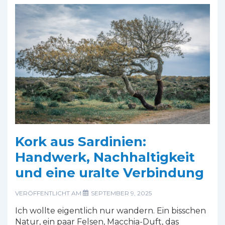
Zwischen
Reben,
Menschen
&
Mut
zur
Kante
Kork aus Sardinien:
Handwerk, Nachhaltigkeit
und eine uralte Verbindung
VERÖFFENTLICHT AM
SEPTEMBER 9, 2025
Ich wollte eigentlich nur wandern. Ein bisschen
Natur, ein paar Felsen, Macchia-Duft, das