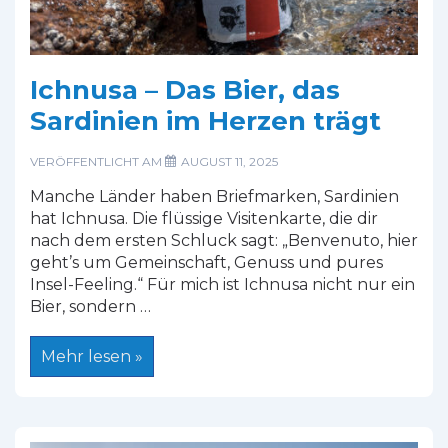
Ichnusa – Das Bier, das
Sardinien im Herzen trägt
VERÖFFENTLICHT AM
AUGUST 11, 2025
Manche Länder haben Briefmarken, Sardinien
hat Ichnusa. Die flüssige Visitenkarte, die dir
nach dem ersten Schluck sagt: „Benvenuto, hier
geht’s um Gemeinschaft, Genuss und pures
Insel-Feeling.“ Für mich ist Ichnusa nicht nur ein
Bier, sondern …
Ichnusa
Mehr lesen »
–
Das
Bier,
das
Sardinien