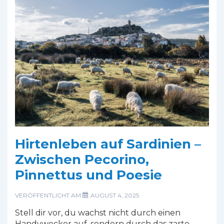
im
Herzen
trägt
Hirtenleben auf Sardinien –
Zwischen Pecorino,
Pinnettus und Poesie
VERÖFFENTLICHT AM
AUGUST 4, 2025
Stell dir vor, du wachst nicht durch einen
Handywecker auf, sondern durch das zarte