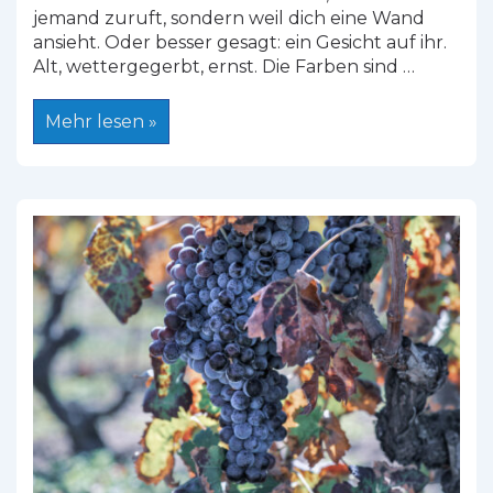
jemand zuruft, sondern weil dich eine Wand
ansieht. Oder besser gesagt: ein Gesicht auf ihr.
Alt, wettergegerbt, ernst. Die Farben sind …
Murales
Mehr lesen »
auf
Sardinien:
Wo
Wände
sprechen
und
Geschichte
erzählen