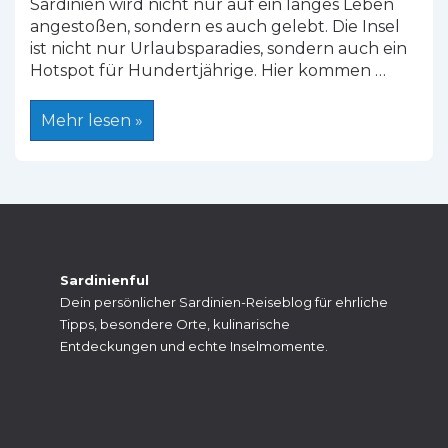
Sardinien wird nicht nur auf ein langes Leben
angestoßen, sondern es auch gelebt. Die Insel
ist nicht nur Urlaubsparadies, sondern auch ein
Hotspot für Hundertjährige. Hier kommen …
Blaue
Mehr lesen »
Zone
Sardinien:
Das
Inselgeheimnis
für
ein
langes
Leben
Sardinienful
Dein persönlicher Sardinien-Reiseblog für ehrliche
Tipps, besondere Orte, kulinarische
Entdeckungen und echte Inselmomente.