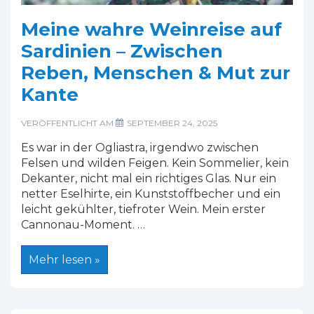
Meine wahre Weinreise auf
Sardinien – Zwischen
Reben, Menschen & Mut zur
Kante
VERÖFFENTLICHT AM
SEPTEMBER 24, 2025
Es war in der Ogliastra, irgendwo zwischen
Felsen und wilden Feigen. Kein Sommelier, kein
Dekanter, nicht mal ein richtiges Glas. Nur ein
netter Eselhirte, ein Kunststoffbecher und ein
leicht gekühlter, tiefroter Wein. Mein erster
Cannonau-Moment. …
Meine
Mehr lesen »
wahre
Weinreise
auf
Sardinien
–