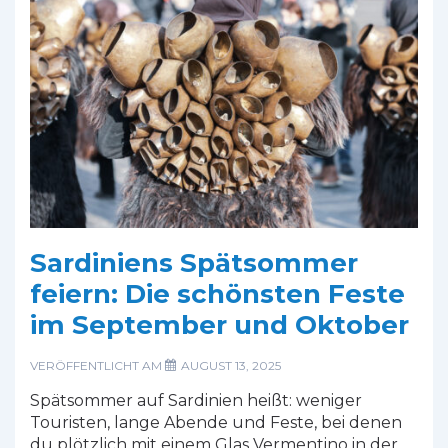
erleben
Sardiniens Spätsommer
feiern: Die schönsten Feste
im September und Oktober
VERÖFFENTLICHT AM
AUGUST 13, 2025
Spätsommer auf Sardinien heißt: weniger
Touristen, lange Abende und Feste, bei denen
du plötzlich mit einem Glas Vermentino in der