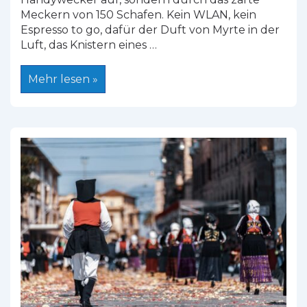
Meckern von 150 Schafen. Kein WLAN, kein
Espresso to go, dafür der Duft von Myrte in der
Luft, das Knistern eines …
Hirtenleben
Mehr lesen »
auf
Sardinien
–
Zwischen
Pecorino,
Pinnettus
und
Poesie