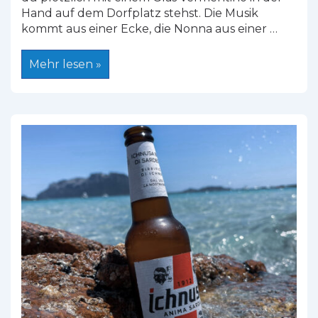
Hand auf dem Dorfplatz stehst. Die Musik
kommt aus einer Ecke, die Nonna aus einer …
Sardiniens
Mehr lesen »
Spätsommer
feiern:
Die
schönsten
Feste
im
September
und
Oktober