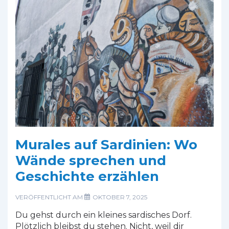
aus
Stein
Murales auf Sardinien: Wo
Wände sprechen und
Geschichte erzählen
VERÖFFENTLICHT AM
OKTOBER 7, 2025
Du gehst durch ein kleines sardisches Dorf.
Plötzlich bleibst du stehen. Nicht, weil dir