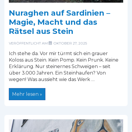
Nuraghen auf Sardinien –
Magie, Macht und das
Rätsel aus Stein
VERÖFFENTLICHT AM
OKTOBER 27, 2025
Ich stehe da. Vor mir türmt sich ein grauer
Koloss aus Stein. Kein Pomp. Kein Prunk. Keine
Erklärung. Nur steinernes Schweigen – seit
über 3.000 Jahren. Ein Steinhaufen? Von
wegen! Was aussieht wie das Werk …
Nuraghen
Mehr lesen »
auf
Sardinien
–
Magie,
Macht
und
das
Rätsel