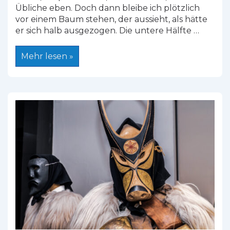
Übliche eben. Doch dann bleibe ich plötzlich
vor einem Baum stehen, der aussieht, als hätte
er sich halb ausgezogen. Die untere Hälfte …
Kork
Mehr lesen »
aus
Sardinien:
Handwerk,
Nachhaltigkeit
und
eine
uralte
Verbindung