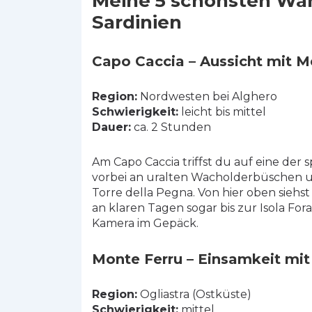
Meine 5 schönsten Wa
Sardinien
Capo Caccia – Aussicht mit 
Region:
Nordwesten bei Alghero
Schwierigkeit:
leicht bis mittel
Dauer:
ca. 2 Stunden
Am Capo Caccia triffst du auf eine der 
vorbei an uralten Wacholderbüschen u
Torre della Pegna. Von hier oben siehs
an klaren Tagen sogar bis zur Isola Fo
Kamera im Gepäck.
Monte Ferru – Einsamkeit mi
Region:
Ogliastra (Ostküste)
Schwierigkeit:
mittel