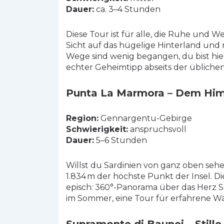
Dauer:
ca. 3–4 Stunden
Diese Tour ist für alle, die Ruhe und W
Sicht auf das hügelige Hinterland und m
Wege sind wenig begangen, du bist hier
echter Geheimtipp abseits der übliche
Punta La Marmora – Dem Hi
Region:
Gennargentu-Gebirge
Schwierigkeit:
anspruchsvoll
Dauer:
5–6 Stunden
Willst du Sardinien von ganz oben seh
1.834 m der höchste Punkt der Insel. Di
episch: 360°-Panorama über das Herz Sa
im Sommer, eine Tour für erfahrene Wa