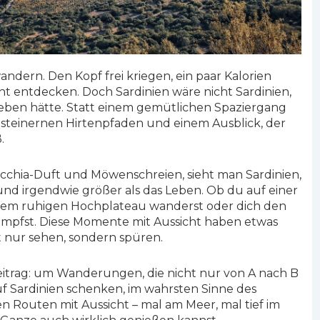
wandern. Den Kopf frei kriegen, ein paar Kalorien
ht entdecken. Doch Sardinien wäre nicht Sardinien,
eben hätte. Statt einem gemütlichen Spaziergang
 steinernen Hirtenpfaden und einem Ausblick, der
.
cchia-Duft und Möwenschreien, sieht man Sardinien,
, und irgendwie größer als das Leben. Ob du auf einer
inem ruhigen Hochplateau wanderst oder dich den
pfst. Diese Momente mit Aussicht haben etwas
ht nur sehen, sondern spüren.
itrag: um Wanderungen, die nicht nur von A nach B
uf Sardinien schenken, im wahrsten Sinne des
ten Routen mit Aussicht – mal am Meer, mal tief im