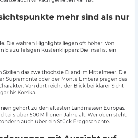
s Ganze auch wirklich genießen kannst.
ichtspunkte mehr sind als nur
e. Die wahren Highlights liegen oft höher. Von
bis zu felsigen Küstenklippen: Die Insel ist ein
ch Sizilien das zweithöchste Eiland im Mittelmeer. Die
er Supramonte oder der Monte Limbara prägen das
arakter. Von dort reicht der Blick bei klarer Sicht
ar bis Korsika.
dinien gehört zu den ältesten Landmassen Europas.
d teils über 500 Millionen Jahre alt. Wer oben steht,
 sondern auch über ein Stück Erdgeschichte.